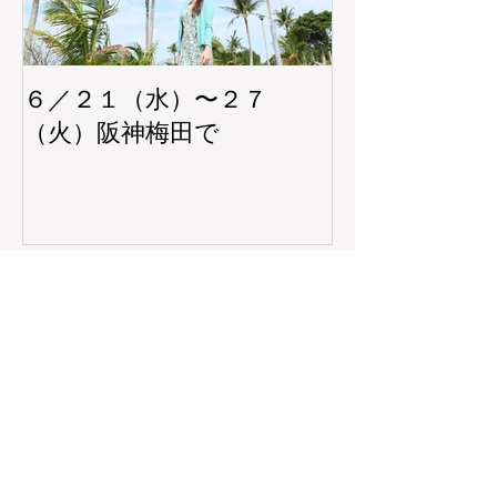
６／２１（水）〜２７
阪神梅田本店
（火）阪神梅田で
ョップ 5/2
5/30（火）
最新記事
●千里阪急 ‘25年7月2日(水)〜8日(火)POP
UP SHOP
●松山三越 ‘25年4月15日(火)〜4月21日
(月)POP UP SHOP