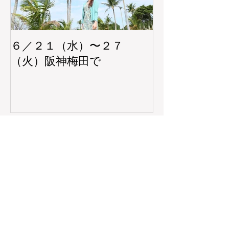
６／２１（水）〜２７
阪神梅田本店
（火）阪神梅田で
ョップ 5/2
5/30（火）
最新記事
●千里阪急 ‘25年7月2日(水)〜8日(火)POP
UP SHOP
●松山三越 ‘25年4月15日(火)〜4月21日
(月)POP UP SHOP