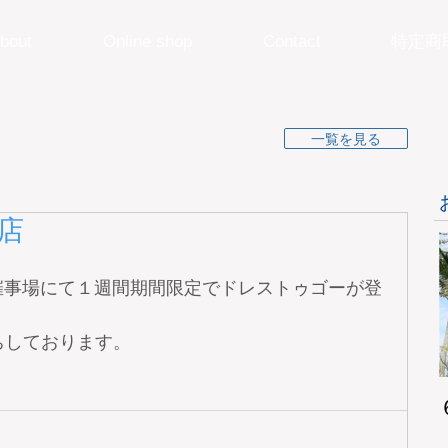
bout
Online shop
Contact
特定商
一覧を見る
都店
　７階催事場にて１週間期間限定でドレストゥゴーが登
ちしております。