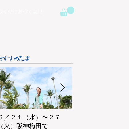
取引法に基づく表記
おすすめ記事
６／２１（水）〜２７
阪神梅田本店 期間
（火）阪神梅田で
ショップ 5/24（