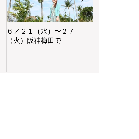
６／２１（水）〜２７
阪神梅田本店
（火）阪神梅田で
ョップ 5/2
5/30（火）
最新記事
●千里阪急 ‘25年7月2日(水)〜8日(火)POP
UP SHOP
●松山三越 ‘25年4月15日(火)〜4月21日
(月)POP UP SHOP