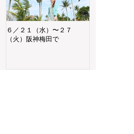
６／２１（水）〜２７
阪神梅田本店
（火）阪神梅田で
ョップ 5/2
5/30（火）
最新記事
●千里阪急 ‘25年7月2日(水)〜8日(火)POP
UP SHOP
●松山三越 ‘25年4月15日(火)〜4月21日
(月)POP UP SHOP