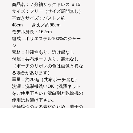
商品名：７分袖サックドレス ＃15
サイズ：フリー（サイズ展開無し）
平置きサイズ：バスト／約
48cm 身丈／約98cm
モデル身長：162cm
組成：ポリエステル100%のジャー
ジ
素材：伸縮性あり、透け感なし
付属：共布ポーチ入り、裏地なし
（ポーチのリボンの色は画像と異な
る場合があります）
重量：約200g（共布ポーチ含む）
洗濯：洗濯機洗いOK（洗濯ネット
をご使用下さい）漂白剤と乾燥機の
使用はお避け下さい。
※伸縮性のある素材のため、若干の
サイズ差がでる場合があります。
※洗濯後に脇縫い目が吊ったように
見える場合、裾脇と袖下の縫い代を